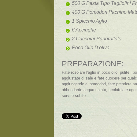
500 G Pasta Tipo Tagliolini F
400 G Pomodori Pachino Matu
1 Spicchio Aglio
6 Acciughe
2 Cucchiai Pangrattato
Poco Olio D'oliva
PREPARAZIONE:
Fate rosolare l'aglio in poco olio, pulite i p
aggiustate di sale e fate cuocere per qualc
aggiungetele ai pomodori, fate prendere sa
abbondante acqua salata, scolatela e aggi
servite subito.