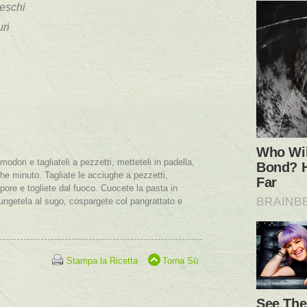
reschi
ri
omodori e tagliateli a pezzetti, metteteli in padella,
he minuto. Tagliate le acciughe a pezzetti,
pore e togliete dal fuoco. Cuocete la pasta in
ungetela al sugo, cospargete col pangrattato e
Stampa la Ricetta
Torna Sù