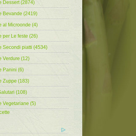
e Dessert (2874)
te Bevande (2419)
e al Microonde (4)
e per Le feste (26)
e Secondi piatti (4534)
e Verdure (12)
e Panini (6)
e Zuppe (183)
alutari (108)
e Vegetariane (5)
cette