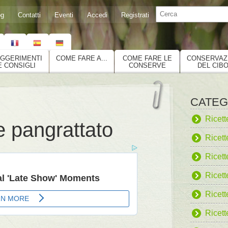
og
Contatti
Eventi
Accedi
Registrati
GGERIMENTI
COME FARE A...
COME FARE LE
CONSERVAZ
E CONSIGLI
CONSERVE
DEL CIB
CATEG
Ricett
i e pangrattato
Ricett
Ricett
Ricette
Ricett
Ricett