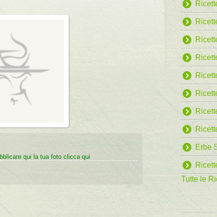
Ricett
Ricet
Ricett
Ricett
Ricett
Ricett
Ricett
Ricett
Erbe S
blicare qui la tua foto clicca qui
Ricett
Tutte le Ri