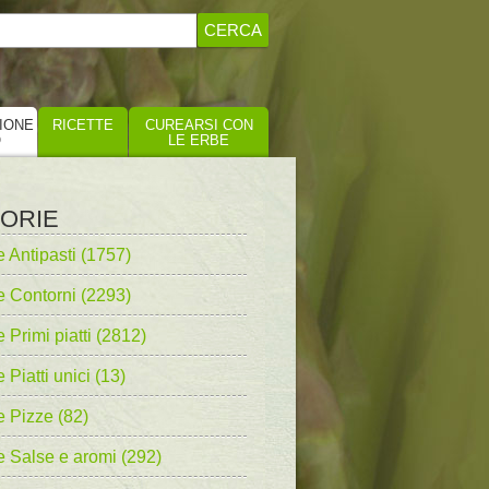
IONE
RICETTE
CUREARSI CON
O
LE ERBE
ORIE
e Antipasti (1757)
e Contorni (2293)
e Primi piatti (2812)
 Piatti unici (13)
e Pizze (82)
e Salse e aromi (292)