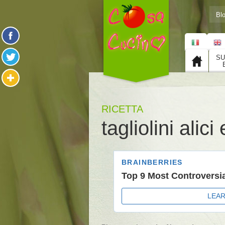
Bl
SU
RICETTA
tagliolini alic