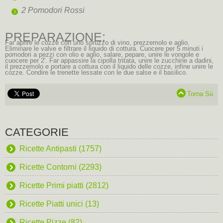
2 Pomodori Rossi
PREPARAZIONE:
Far aprire le cozze con uno spruzzo di vino, prezzemolo e aglio.
Eliminare le valve e filtrare il liquido di cottura. Cuocere per 5 minuti i
pomodori a pezzi con olio e aglio, salare, pepare, unire le vongole e
cuocere per 2'. Far appassire la cipolla tritata, unire le zucchine a dadini,
il prezzemolo e portare a cottura con il liquido delle cozze, infine unire le
cozze. Condire le trenette lessate con le due salse e il basilico.
Torna Sù
CATEGORIE
Ricette Antipasti (1757)
Ricette Contorni (2293)
Ricette Primi piatti (2812)
Ricette Piatti unici (13)
Ricette Pizze (82)