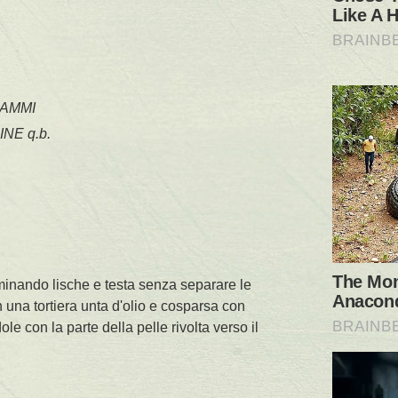
RAMMI
NE q.b.
liminando lische e testa senza separare le
n una tortiera unta d'olio e cosparsa con
le con la parte della pelle rivolta verso il