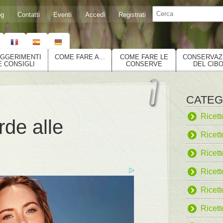
og
Contatti
Eventi
Accedi
Registrati
GGERIMENTI
COME FARE A...
COME FARE LE
CONSERVAZ
E CONSIGLI
CONSERVE
DEL CIB
CATEG
Ricett
rde alle
Ricett
Ricett
Ricette
Ricett
Ricett