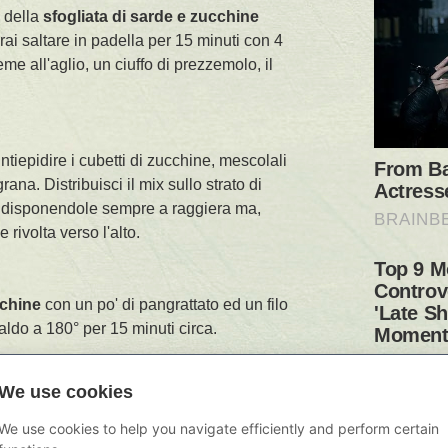
o della
sfogliata di sarde e zucchine
rai saltare in padella per 15 minuti con 4
ieme all'aglio, un ciuffo di prezzemolo, il
intiepidire i cubetti di zucchine, mescolali
rana. Distribuisci il mix sullo strato di
e, disponendole sempre a raggiera ma,
 rivolta verso l'alto.
cchine
con un po' di pangrattato ed un filo
caldo a 180° per 15 minuti circa.
We use cookies
We use cookies to help you navigate efficiently and perform certain
Stampa la Ricetta
Torna Sù