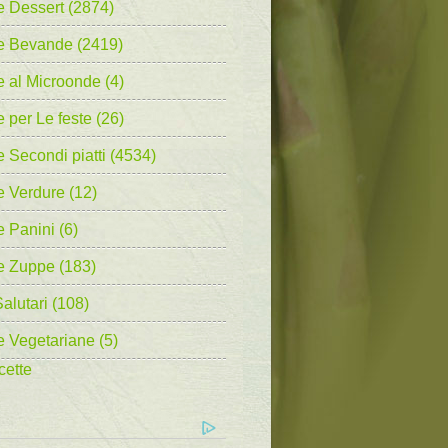
e Dessert (2874)
te Bevande (2419)
e al Microonde (4)
e per Le feste (26)
e Secondi piatti (4534)
e Verdure (12)
e Panini (6)
e Zuppe (183)
alutari (108)
e Vegetariane (5)
cette