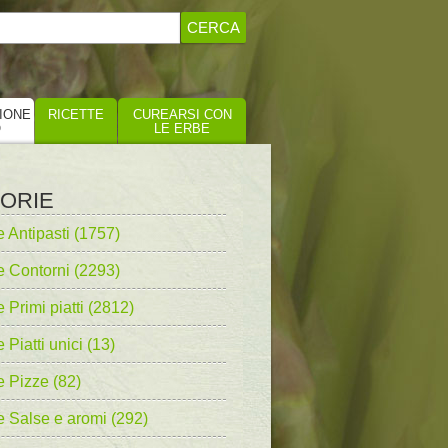
IONE
RICETTE
CUREARSI CON
O
LE ERBE
ORIE
e Antipasti (1757)
e Contorni (2293)
e Primi piatti (2812)
 Piatti unici (13)
e Pizze (82)
e Salse e aromi (292)